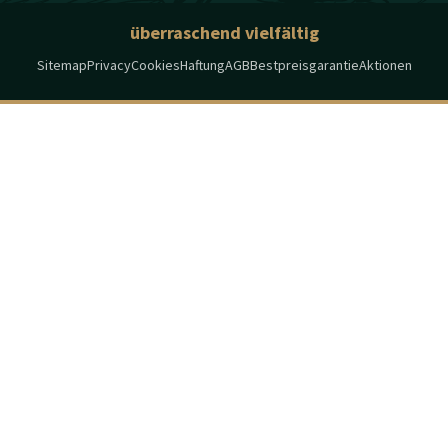
überraschend vielfältig
Sitemap
Privacy
Cookies
Haftung
AGB
Bestpreisgarantie
Aktionen