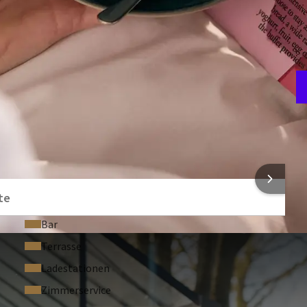
sgärten. Auch die Umgebung bietet zahlreiche Möglichkeiten
 Maasduinen, Klettern und Abenteuer im Fun Forest Venlo
n ein reichhaltiges Frühstücksbuffet mit Live-Cooking in
nen Sie im Wellnesscenter OxyZen mit Schwimmbad und
de Massage buchen. So wird Ihr Aufenthalt in Nordlimburg
d Spaß.
B
4
NFORMATIONEN
te
Bar
Terrasse
Ladestationen
Zimmerservice