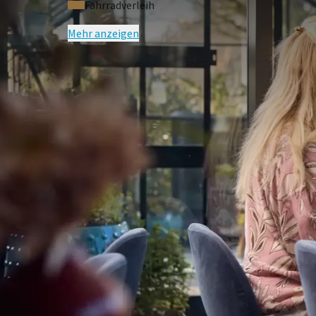
Fahrradverleih
Mehr anzeigen
HÄUFIG G
Bedingungen des Arrangements
Der Preis ist pro Person und basiert
Nach Verfügbarkeit
Einzelzimmerzuschlag € 25,00 pro Na
Exklusieve Kurtaxe € 2,75 p.P.p.N.