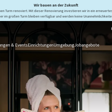
Wir bauen an der Zukunft
n Turm renoviert. Mit dieser Renovierung investieren wir in ein erneuertes
er im großen Turm bleiben verfügbar und werden keine Unannehmlichkeiten
ngen & Events
Einrichtungen
Umgebung
Jobangebote
Zimmer