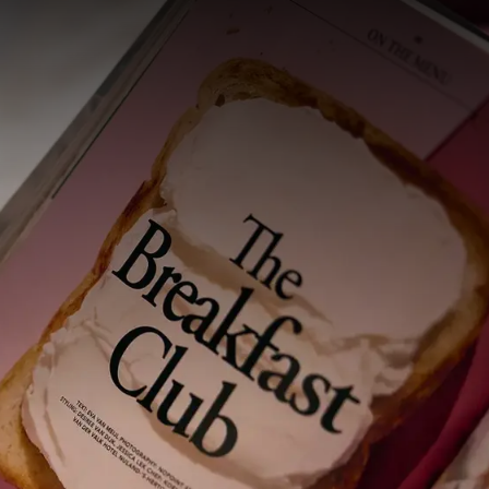
55
€
25
b
Preis
P.
Zimmeraufteilung
1 Zimmer, 2 Personen