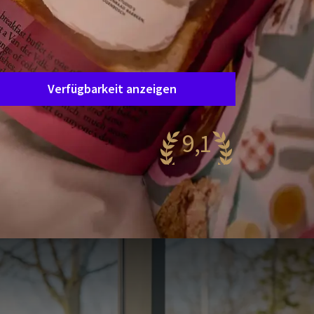
Arrangement
4=3
Aufenthaltsdauer
Wählen Sie Ihren Aufenthalt
Verfügbarkeit anzeigen
9,1
eeindruckend
21 Bewertungen