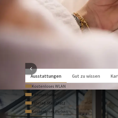
nach Arcen und besuchen Sie die berühmten Schlos
für Tagesausflüge, wie Wandern im Nationalpark De
oder einfach Entspannung in der Therme Arcen.
Während Ihres Aufenthalts genießen Sie jeden Morge
unserem
Restaurant
. Nach einem aktiven Tag kön
Saunen vollkommen entspannen oder eine wohltuen
zur perfekten Kombination aus Natur, Erholung un
HOTELI
Ausstattungen
Gut zu wissen
Kar
Kostenloses WLAN
Fitnessstudio
Fahrrad-Stellplatz
Kostenloses Parken