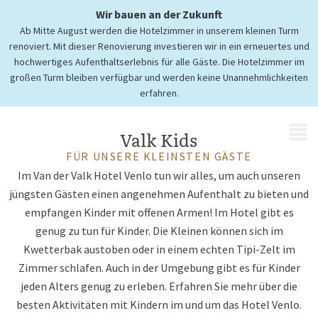
Langeweile ist keine Option
Wir bauen an der Zukunft
Ab Mitte August werden die Hotelzimmer in unserem kleinen Turm
mit
renoviert. Mit dieser Renovierung investieren wir in ein erneuertes und
Valk Kids im Hotel Venlo
hochwertiges Aufenthaltserlebnis für alle Gäste. Die Hotelzimmer im
großen Turm bleiben verfügbar und werden keine Unannehmlichkeiten
erfahren.
MENÜ
Valk Kids
FÜR UNSERE KLEINSTEN GÄSTE
Im Van der Valk Hotel Venlo tun wir alles, um auch unseren
jüngsten Gästen einen angenehmen Aufenthalt zu bieten und
empfangen Kinder mit offenen Armen! Im Hotel gibt es
genug zu tun für Kinder. Die Kleinen können sich im
Kwetterbak austoben oder in einem echten Tipi-Zelt im
Zimmer schlafen. Auch in der Umgebung gibt es für Kinder
jeden Alters genug zu erleben. Erfahren Sie mehr über die
besten Aktivitäten mit Kindern im und um das Hotel Venlo.