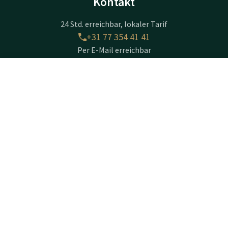
Kontakt
24 Std. erreichbar, lokaler Tarif
+31 77 354 41 41
Per E-Mail erreichbar
venlo@valk.com
Kontakt
Account
DE
Hotel Venlo
Jetzt buchen
Nijmeegseweg 90
5916PT
Venlo
Wegbeschreibung
Unternehmensinformationen
Handelsname: Van der Valk Hotel Venlo B.V.
Handelsregisternummer (KvK): 12030744