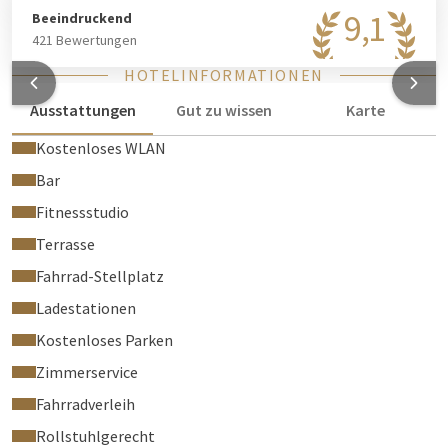
9,1
Beeindruckend
421 Bewertungen
HOTELINFORMATIONEN
Ausstattungen
Gut zu wissen
Karte
Kostenloses WLAN
Bar
Fitnessstudio
Terrasse
Fahrrad-Stellplatz
Ladestationen
Kostenloses Parken
Zimmerservice
Fahrradverleih
Rollstuhlgerecht