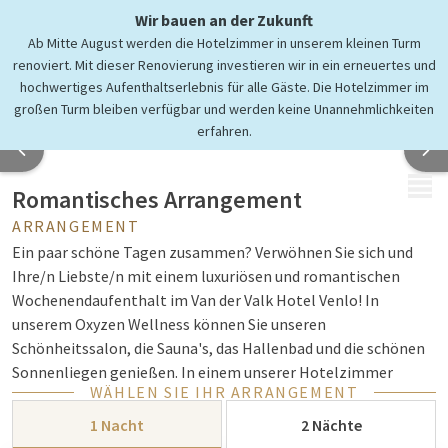
Wir bauen an der Zukunft
Ab Mitte August werden die Hotelzimmer in unserem kleinen Turm
renoviert. Mit dieser Renovierung investieren wir in ein erneuertes und
hochwertiges Aufenthaltserlebnis für alle Gäste. Die Hotelzimmer im
großen Turm bleiben verfügbar und werden keine Unannehmlichkeiten
erfahren.
MENÜ
Romantisches Arrangement
ARRANGEMENT
Ein paar schöne Tagen zusammen? Verwöhnen Sie sich und
Ihre/n Liebste/n mit einem luxuriösen und romantischen
Wochenendaufenthalt im Van der Valk Hotel Venlo! In
unserem Oxyzen Wellness können Sie unseren
Schönheitssalon, die Sauna's, das Hallenbad und die schönen
Sonnenliegen genießen. In einem unserer Hotelzimmer
WÄHLEN SIE IHR ARRANGEMENT
können Sie Komfort genießen und Ihre Lieblingsserien über
Ihr eigenes Netflix-Konto auf unseren Smart-TVs
1 Nacht
2 Nächte
verfolgen. Die Zimmer mit Bad sind mit einer Whirlpool-