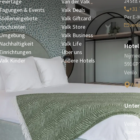
Feiertage
Van der Valk
24 Std. 
+31 
Tagungen & Events
Valk Deals
Per E-M
Stellenangebote
Valk Giftcard
venl
Hochzeiten
Valk Store
Umgebung
Valk Business
Nachhaltigkeit
Valk Life
Hotel
Einrichtungen
Über uns
Nijme
Valk Kinder
Andere Hotels
5916P
Venlo
Weg
Unter
Handel
Venlo B
Handel