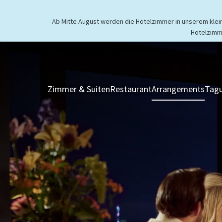
Ab Mitte August werden die Hotelzimmer in unserem kleine
Hotelzimm
Zimmer & Suiten
Restaurant
Arrangements
Tagu