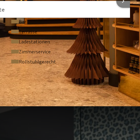
te
Bar
Terrasse
Ladestationen
Zimmerservice
Rollstuhlgerecht
ESTELLTE FRAGEN
 auf 2 Personen pro Zimmer