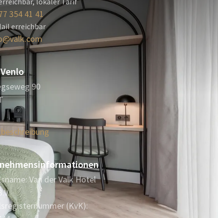
erreichbar, lokaler Tarif
77 354 41 41
ail erreichbar
o@valk.com
 Venlo
egseweg 90
T
beschreibung
nehmensinformationen
sname: Van der Valk Hotel
.V.
sregisternummer (KvK):