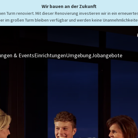
Wir bauen an der Zukunft
n Turm renoviert. Mit dieser Renovierung investieren wir in ein erneuertes
er im großen Turm bleiben verfügbar und werden keine Unannehmlichkeiten
ngen & Events
Einrichtungen
Umgebung
Jobangebote
Zimmer