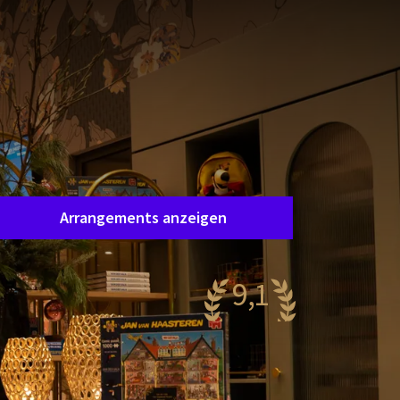
Leider ist dieses Arrangement
abgelaufen.
as Arrangement, an dem Sie interessiert sind,
st leider nicht mehr verfügbar. Zum Glück gibt es
iele andere Arrangements!
Arrangements anzeigen
9,1
eeindruckend
21 Bewertungen