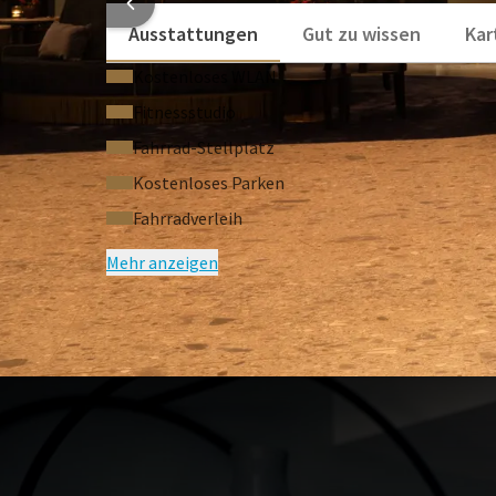
Ausstattungen
Gut zu wissen
Kar
Kostenloses WLAN
Fitnessstudio
Fahrrad-Stellplatz
Kostenloses Parken
Fahrradverleih
Mehr anzeigen
HÄUFIG G
Bedingungen des Arrangements
Nach Verfügbarkeit
Der Preis ist pro Person und basiert
Einzelzimmerzuschlag
Exklusieve Kurtaxe à € 2,75 p.P.p.N.