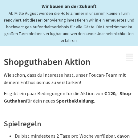
Shop-Guthaben-Aktion
Wir bauen an der Zukunft
Ab Mitte August werden die Hotelzimmer in unserem kleinen Turm
Informationen und
renoviert. Mit dieser Renovierung investieren wir in ein erneuertes und
Bedingungen
hochwertiges Aufenthaltserlebnis für alle Gäste. Die Hotelzimmer im
großen Turm bleiben verfügbar und werden keine Unannehmlichkeiten
erfahren.
MENÜ
Shopguthaben Aktion
Wie schön, dass du Interesse hast, unser Toucan-Team mit
deinem Enthusiasmus zu verstärken!
Es gibt ein paar Bedingungen für die Aktion von
€ 120,- Shop-
Guthaben
für dein neues
Sportbekleidung
.
Spielregeln
Du bist mindestens 2 Tage pro Woche verfügbar, davon