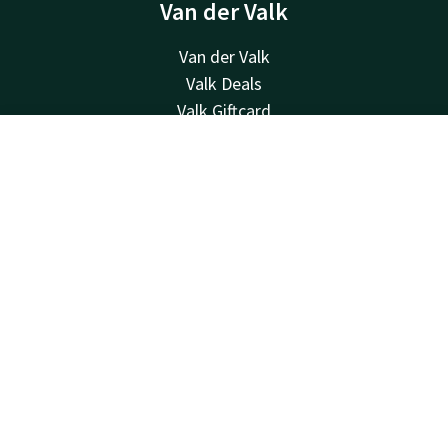
Van der Valk
Van der Valk
Valk Deals
Valk Giftcard
Valk Store
Kontakt
Account
DE
Valk Business
Valk Life
Jetzt buchen
Über uns
Andere Hotels
Kontakt
24 Std. erreichbar, lokaler Tarif
+31 77 354 41 41
Per E-Mail erreichbar
venlo@valk.com