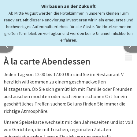
Wir bauen an der Zukunft
Ab Mitte August werden die Hotelzimmer in unserem kleinen Turm
Herrlich genießen
renoviert. Mit dieser Renovierung investieren wir in ein erneuertes und
im Restaurant V
hochwertiges Aufenthaltserlebnis für alle Gäste. Die Hotelzimmer im
großen Turm bleiben verfügbar und werden keine Unannehmlichkeiten
erfahren.
MENÜ
À la carte Abendessen
Jeden Tag von 12.00 bis 17.00 Uhr sind Sie im Restaurant V
herzlich willkommen zu einem geschmackvollen
Mittagessen. Ob Sie sich gemütlich mit Familie oder Freunden
austauschen möchten oder nach einem schönen Ort für ein
geschäftliches Treffen suchen: Bei uns finden Sie immer die
richtige Atmosphäre.
Unsere Speisekarte wechselt mit den Jahreszeiten und ist voll
von Gerichten, die mit frischen, regionalen Zutaten
zubereitet werden. Lassen Sie sich von unseren Valk-