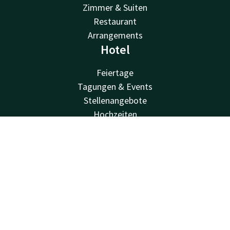
Zimmer & Suiten
Restaurant
Arrangements
Hotel
Feiertage
Tagungen & Events
Stellenangebote
Hochzeiten
Umgebung
Kontakt
Account
DE
Nachhaltigkeit
Einrichtungen
Jetzt buchen
Valk Kinder
Van der Valk
Van der Valk
Valk Deals