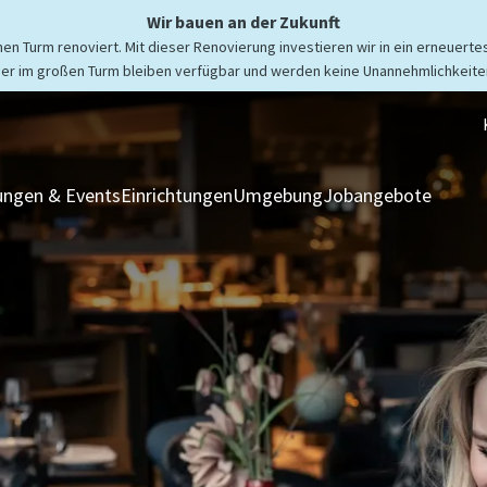
Wir bauen an der Zukunft
n Turm renoviert. Mit dieser Renovierung investieren wir in ein erneuertes
er im großen Turm bleiben verfügbar und werden keine Unannehmlichkeiten
ngen & Events
Einrichtungen
Umgebung
Jobangebote
Zimmer