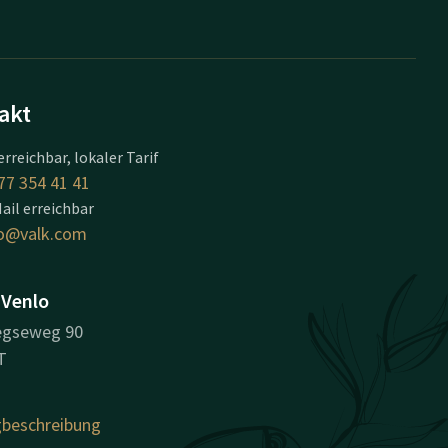
akt
erreichbar, lokaler Tarif
77 354 41 41
ail erreichbar
o@valk.com
 Venlo
egseweg 90
T
beschreibung