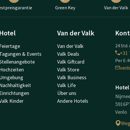
estpreisgarantie
Green Key
Van der Valk
Hotel
Van der Valk
Kont
Feiertage
Van der Valk
24 Std. 
+31 
Tagungen & Events
Valk Deals
Per E-M
Stellenangebote
Valk Giftcard
venl
Hochzeiten
Valk Store
Umgebung
Valk Business
Nachhaltigkeit
Valk Life
Hotel
Einrichtungen
Über uns
Nijme
Valk Kinder
Andere Hotels
5916P
Venlo
Weg