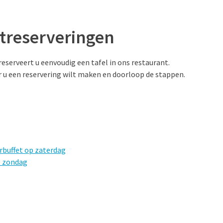
treserveringen
reserveert u eenvoudig een tafel in ons restaurant.
r u een reservering wilt maken en doorloop de stappen.
rbuffet op zaterdag
p zondag