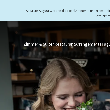
Ab Mitte August werden die Hotelzimmer in unserem kleine
Hotelzimm
Zimmer & Suiten
Restaurant
Arrangements
Tagu