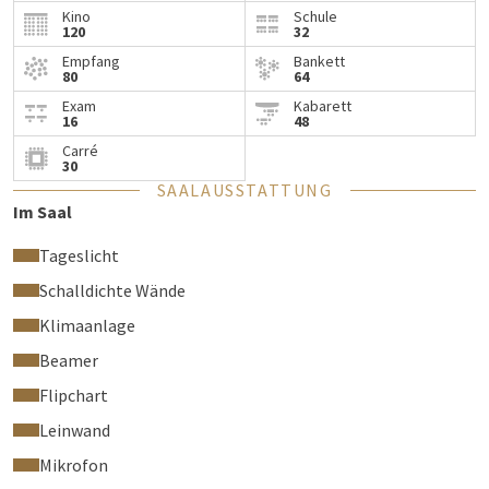
Kino
Schule
Netzwerktreffen oder Schulungen.
120
32
Empfang
Bankett
80
64
Exam
Kabarett
16
48
Carré
30
SAALAUSSTATTUNG
Im Saal
Tageslicht
Schalldichte Wände
Klimaanlage
Beamer
Flipchart
Leinwand
Mikrofon