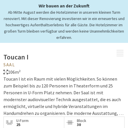
Wir bauen an der Zukunft
Ab Mitte August werden die Hotelzimmer in unserem kleinen Turm
renoviert. Mit dieser Renovierung investieren wir in ein erneuertes und
hochwertiges Aufenthaltserlebnis für alle Gäste. Die Hotelzimmer im
großen Turm bleiben verfügbar und werden keine Unannehmlichkeiten
erfahren.
MENÜ
Toucan I
SAAL
106m²
Toucan l ist ein Raum mit vielen Möglichkeiten. So können
zum Beispiel bis zu 120 Personen in Theaterform und 25
Personen in U-Form Platz nehmen. Der Saal ist mit
modernster audiovisueller Technik ausgestattet, die es auch
ermöglicht, virtuelle und hybride Veranstaltungen im
Handumdrehen zu organisieren. Die moderne Ausstattung, die
Beleuchtung, die Jalousien und die Klimaanlage können vom
U-Form
Block
25
30
Tagungsraum aus gesteuert werden. Ideal für Meetings,