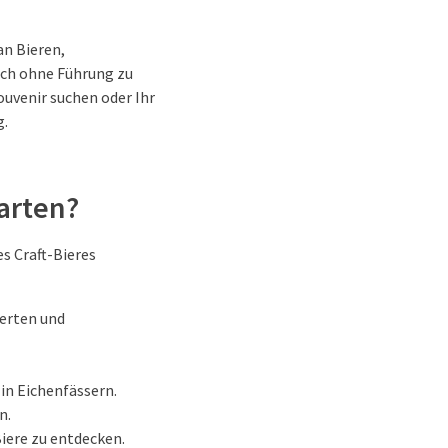
an Bieren,
uch ohne Führung zu
ouvenir suchen oder Ihr
g.
arten?
es Craft-Bieres
terten und
in Eichenfässern.
n.
iere zu entdecken.