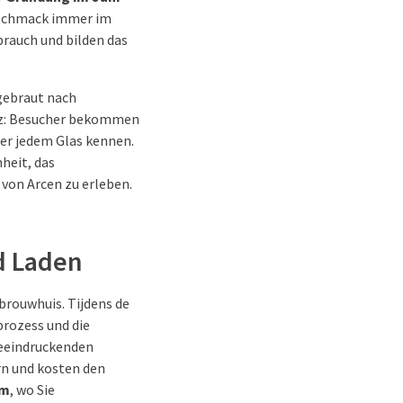
 Geschmack immer im
rauch und bilden das
gebraut nach
atz: Besucher bekommen
ter jedem Glas kennen.
heit, das
von Arcen zu erleben.
d Laden
brouwhuis. Tijdens de
prozess und die
beeindruckenden
rn und kosten den
um
, wo Sie