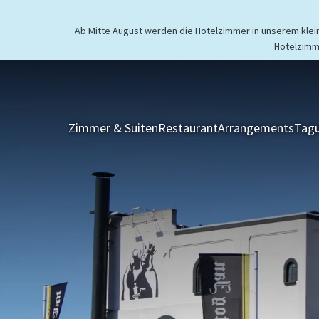
Ab Mitte August werden die Hotelzimmer in unserem kleine
Hotelzimm
Zimmer & Suiten
Restaurant
Arrangements
Tagu