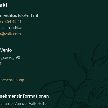
akt
erreichbar, lokaler Tarif
77 354 41 41
ail erreichbar
o@valk.com
 Venlo
egseweg 90
T
beschreibung
nehmensinformationen
sname: Van der Valk Hotel