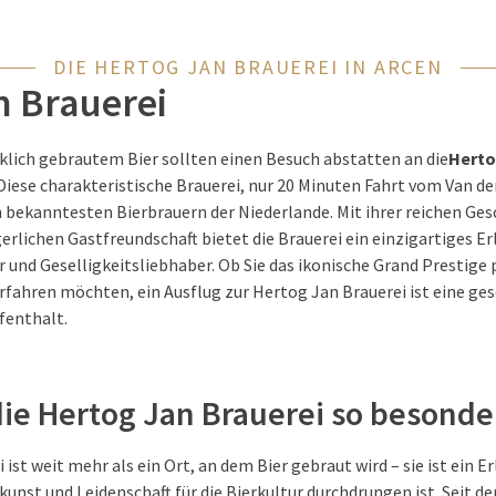
DIE HERTOG JAN BRAUEREI IN ARCEN
n Brauerei
lich gebrautem Bier sollten einen Besuch abstatten an die
Herto
Diese charakteristische Brauerei, nur 20 Minuten Fahrt vom Van de
n bekanntesten Bierbrauern der Niederlande. Mit ihrer reichen Ge
rlichen Gastfreundschaft bietet die Brauerei ein einzigartiges Er
 und Geselligkeitsliebhaber. Ob Sie das ikonische Grand Prestige
rfahren möchten, ein Ausflug zur Hertog Jan Brauerei ist eine g
fenthalt.
ie Hertog Jan Brauerei so besonde
ist weit mehr als ein Ort, an dem Bier gebraut wird – sie ist ein Er
nst und Leidenschaft für die Bierkultur durchdrungen ist. Seit de