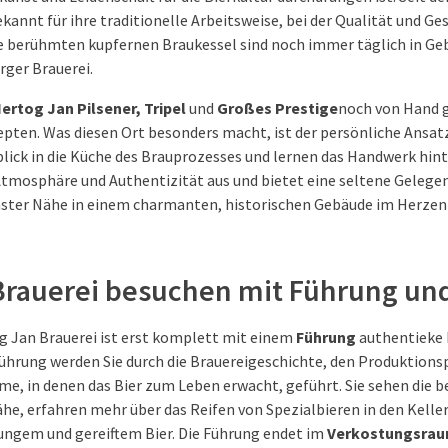
bekannt für ihre traditionelle Arbeitsweise, bei der Qualität und
e berühmten kupfernen Braukessel sind noch immer täglich in Geb
rger Brauerei.
ertog Jan Pilsener, Tripel
und
Großes Prestige
noch von Hand 
pten. Was diesen Ort besonders macht, ist der persönliche Ans
blick in die Küche des Brauprozesses und lernen das Handwerk hin
 Atmosphäre und Authentizität aus und bietet eine seltene Gelegen
ter Nähe in einem charmanten, historischen Gebäude im Herzen 
Brauerei besuchen mit Führung un
og Jan Brauerei ist erst komplett mit einem
Führung
authentieke 
ührung werden Sie durch die Brauereigeschichte, den Produktions
me, in denen das Bier zum Leben erwacht, geführt. Sie sehen die 
ähe, erfahren mehr über das Reifen von Spezialbieren in den Kelle
ungem und gereiftem Bier. Die Führung endet im
Verkostungsra