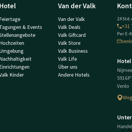
Hotel
Van der Valk
Kont
Feiertage
Van der Valk
24 Std. 
+31 
Tagungen & Events
Valk Deals
Per E-M
Stellenangebote
Valk Giftcard
venl
Hochzeiten
Valk Store
Umgebung
Valk Business
Nachhaltigkeit
Valk Life
Hotel
Einrichtungen
Über uns
Nijme
Valk Kinder
Andere Hotels
5916P
Venlo
Weg
Unter
Handel