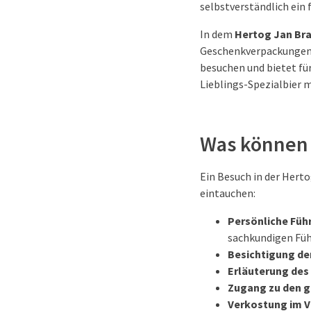
selbstverständlich ein 
In dem
Hertog Jan Br
Geschenkverpackungen, 
besuchen und bietet für
Lieblings-Spezialbier 
Was können 
Ein Besuch in der Hertog
eintauchen:
Persönliche Fü
sachkundigen Füh
Besichtigung de
Erläuterung des
Zugang zu den g
Verkostung im 