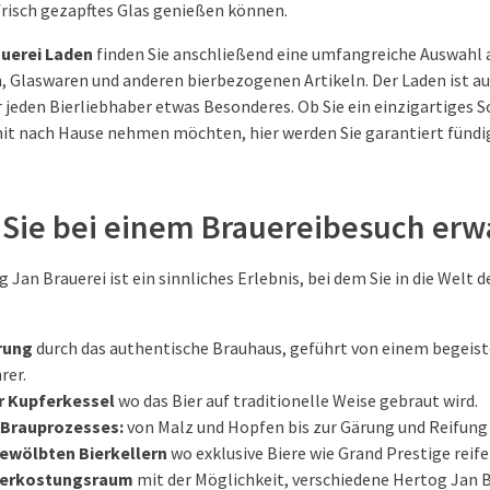
frisch gezapftes Glas genießen können.
auerei Laden
finden Sie anschließend eine umfangreiche Auswahl 
Glaswaren und anderen bierbezogenen Artikeln. Der Laden ist a
 jeden Bierliebhaber etwas Besonderes. Ob Sie ein einzigartiges S
mit nach Hause nehmen möchten, hier werden Sie garantiert fündi
Sie bei einem Brauereibesuch erw
 Jan Brauerei ist ein sinnliches Erlebnis, bei dem Sie in die Welt d
hrung
durch das authentische Brauhaus, geführt von einem begeis
rer.
r Kupferkessel
wo das Bier auf traditionelle Weise gebraut wird.
 Brauprozesses:
von Malz und Hopfen bis zur Gärung und Reifung 
ewölbten Bierkellern
wo exklusive Biere wie Grand Prestige reife
Verkostungsraum
mit der Möglichkeit, verschiedene Hertog Jan B