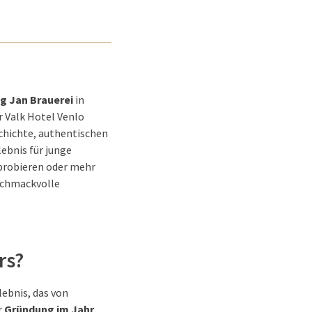
g Jan Brauerei
in
r Valk Hotel Venlo
schichte, authentischen
lebnis für junge
 probieren oder mehr
eschmackvolle
rs?
lebnis, das von
r
Gründung im Jahr