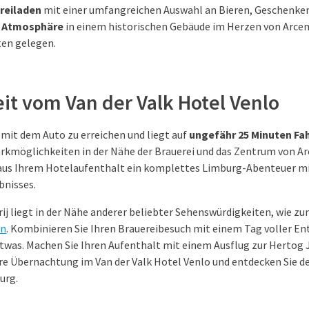
reiladen
mit einer umfangreichen Auswahl an Bieren, Geschenke
e Atmosphäre
in einem historischen Gebäude im Herzen von Arcen
en gelegen.
it vom Van der Valk Hotel Venlo
h mit dem Auto zu erreichen und liegt auf
ungefähr 25 Minuten Fah
Parkmöglichkeiten in der Nähe der Brauerei und das Zentrum von Ar
 aus Ihrem Hotelaufenthalt ein komplettes Limburg-Abenteuer mi
bnisses.
j liegt in der Nähe anderer beliebter Sehenswürdigkeiten, wie zu
en
. Kombinieren Sie Ihren Brauereibesuch mit einem Tag voller En
 etwas. Machen Sie Ihren Aufenthalt mit einem Ausflug zur Hertog 
Ihre Übernachtung im Van der Valk Hotel Venlo und entdecken Sie 
urg.