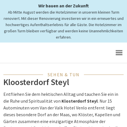
Wir bauen an der Zukunft
Ab Mitte August werden die Hotelzimmer in unserem kleinen Turm
renoviert. Mit dieser Renovierung investieren wir in ein erneuertes und
hochwertiges Aufenthaltserlebnis für alle Gäste. Die Hotelzimmer im
großen Turm bleiben verfügbar und werden keine Unannehmlichkeiten
Entdecken Sie die Umgebung
erfahren.
Klosterdorf Steyl
MENÜ
SEHEN & TUN
Kloosterdorf Steyl
Entfliehen Sie dem hektischen Alltag und tauchen Sie ein in
die Ruhe und Spiritualität von
Klosterdorf Steyl
. Nur 15
Autominuten vom Van der Valk Hotel Venlo entfernt liegt
dieses besondere Dorf an der Maas, wo Klöster, Kapellen und
Gärten zusammen eine einzigartige Atmosphäre der