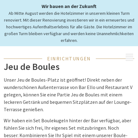
Spielen Sie eine gemütliche
Wir bauen an der Zukunft
Ab Mitte August werden die Hotelzimmer in unserem kleinen Turm
Partie
renoviert. Mit dieser Renovierung investieren wir in ein erneuertes und
Jeu de Boules
hochwertiges Aufenthaltserlebnis für alle Gäste. Die Hotelzimmer im
großen Turm bleiben verfügbar und werden keine Unannehmlichkeiten
erfahren.
MENÜ
EINRICHTUNGEN
Jeu de Boules
Unser Jeu de Boules-Platz ist geöffnet! Direkt neben der
wunderschönen Außenterrasse von Bar Ello und Restaurant V
gelegen, können Sie eine Partie Jeu de Boules mit einem
leckeren Getränk und bequemen Sitzplätzen auf der Lounge-
Terrasse genießen.
Wir haben ein Set Boulekugeln hinter der Bar verfügbar, aber
fühlen Sie sich frei, Ihr eigenes Set mitzubringen. Noch
besser: Kombinieren Sie Ihr Spiel mit einem unserer Boule-