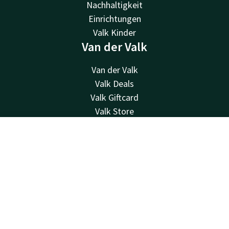
Nachhaltigkeit
Einrichtungen
Valk Kinder
Van der Valk
Van der Valk
Valk Deals
Valk Giftcard
Valk Store
Valk Business
Valk Life
Kontakt
Account
DE
Über uns
Jetzt buchen
Andere Hotels
Kontakt
24 Std. erreichbar, lokaler Tarif
+31 77 354 41 41
Per E-Mail erreichbar