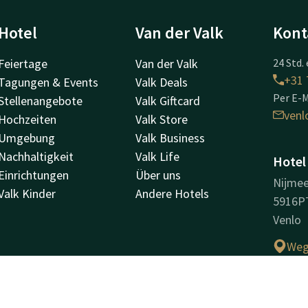
Hotel
Van der Valk
Kont
Feiertage
Van der Valk
24 Std. 
+31 
Tagungen & Events
Valk Deals
Per E-M
Stellenangebote
Valk Giftcard
venl
Hochzeiten
Valk Store
Umgebung
Valk Business
Nachhaltigkeit
Valk Life
Hotel
Einrichtungen
Über uns
Nijme
Valk Kinder
Andere Hotels
5916P
Venlo
Weg
Unter