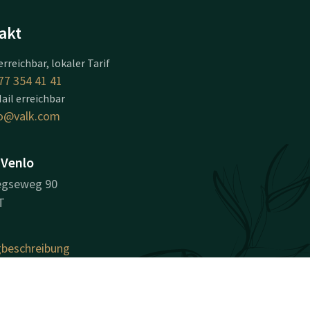
akt
erreichbar, lokaler Tarif
77 354 41 41
ail erreichbar
o@valk.com
 Venlo
egseweg 90
T
beschreibung
nehmensinformationen