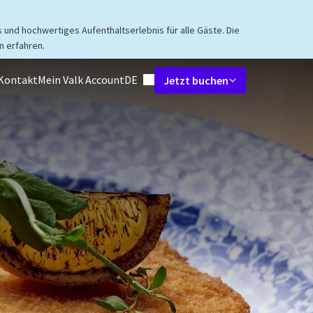
 und hochwertiges Aufenthaltserlebnis für alle Gäste. Die
 erfahren.
Sprache einstellen
Kontakt
Mein Valk Account
DE
Jetzt buchen
 & Suiten
Restaurant
Arrangements
Tagungen & Events
Einr