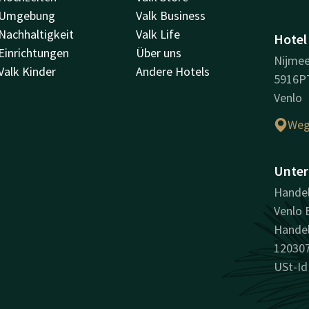
Umgebung
Valk Business
Nachhaltigkeit
Valk Life
Hotel
Einrichtungen
Über uns
Nijme
Valk Kinder
Andere Hotels
5916P
Venlo
Weg
Unter
Handel
Venlo B
Handel
12030
USt-Id