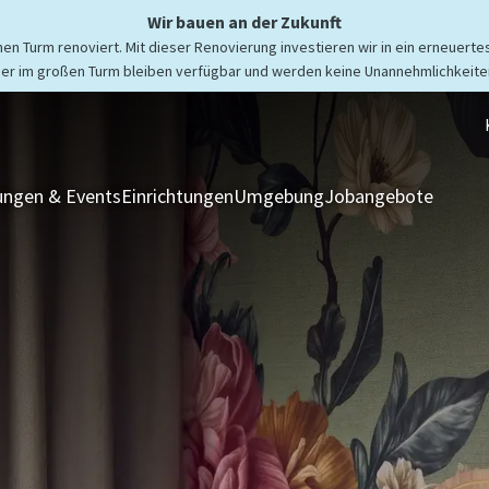
Wir bauen an der Zukunft
n Turm renoviert. Mit dieser Renovierung investieren wir in ein erneuertes
er im großen Turm bleiben verfügbar und werden keine Unannehmlichkeiten
ngen & Events
Einrichtungen
Umgebung
Jobangebote
Zimmer