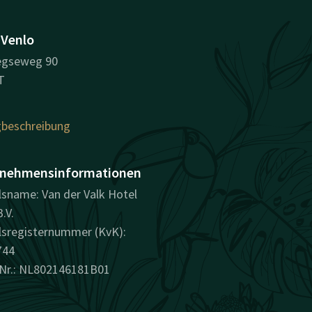
 Venlo
egseweg 90
T
beschreibung
nehmensinformationen
sname: Van der Valk Hotel
.V.
sregisternummer (KvK):
744
Nr.: NL802146181B01