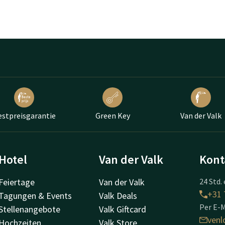
estpreisgarantie
Green Key
Van der Valk
Hotel
Van der Valk
Kont
Feiertage
Van der Valk
24 Std. 
+31 
Tagungen & Events
Valk Deals
Per E-M
Stellenangebote
Valk Giftcard
venl
Hochzeiten
Valk Store