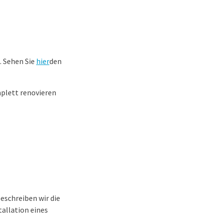
. Sehen Sie
hier
den
mplett renovieren
beschreiben wir die
allation eines