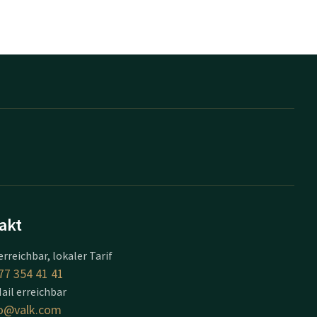
akt
erreichbar, lokaler Tarif
77 354 41 41
ail erreichbar
o@valk.com