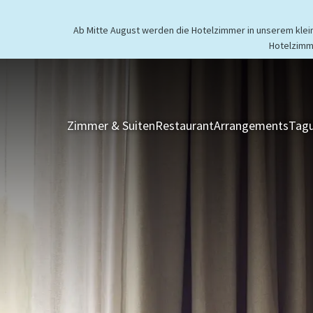
Ab Mitte August werden die Hotelzimmer in unserem kleine
Hotelzimm
Zimmer & Suiten
Restaurant
Arrangements
Tagu