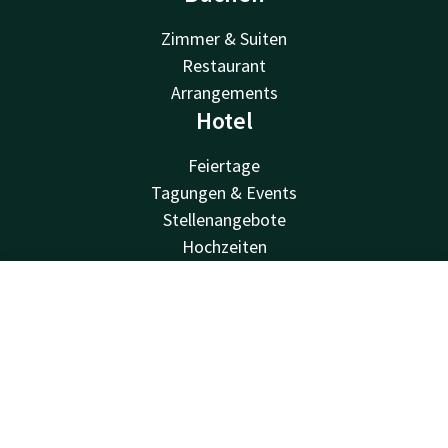
Zimmer & Suiten
Restaurant
Arrangements
Hotel
Feiertage
Tagungen & Events
Stellenangebote
Hochzeiten
Umgebung
Nachhaltigkeit
Kontakt
Account
DE
Einrichtungen
Jetzt buchen
Valk Kinder
Van der Valk
Van der Valk