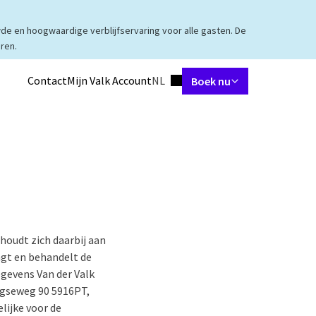
de en hoogwaardige verblijfservaring voor alle gasten. De
ren.
Ingestelde taal
Contact
Mijn Valk Account
NL
Boek nu
tes
Restaurant
Arrangementen
Meetings & Events
Faciliteiten
houdt zich daarbij aan
angt en behandelt de
egevens Van der Valk
egseweg 90 5916PT,
lijke voor de