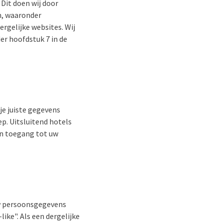
Dit doen wij door
n, waaronder
rgelijke websites. Wij
er hoofdstuk 7 in de
je juiste gegevens
p. Uitsluitend hotels
en toegang tot uw
 uw persoonsgegevens
ike". Als een dergelijke