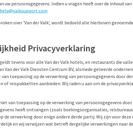
n uw persoonsgegevens. Indien u vragen heeft over de inhoud van 
help@valksupport.com
roken over 'Van der Valk', wordt bedoeld alle hierboven genoemde
ijkheid Privacyverklaring
geldt tevens voor alle Van der Valk hotels, en restaurants die vall
an Van der Valk Diensten Centrum BV, alsmede gelieerde onderne
et van toepassing op de verwerking van persoonsgegevens door der
en of reispakketten aanbieden. Wij raden u aan om de privacyverkl
s niet van toepassing op de verwerking van persoonsgegevens door
gevens heeft ontvangen (zoals boekingsorganisaties, reisbureaus,
p de verwerking door enige andere derde partij. Wij zijn voor deze 
lijk en wij verwijzen wat betreft dergelijke verwerkingen naar de