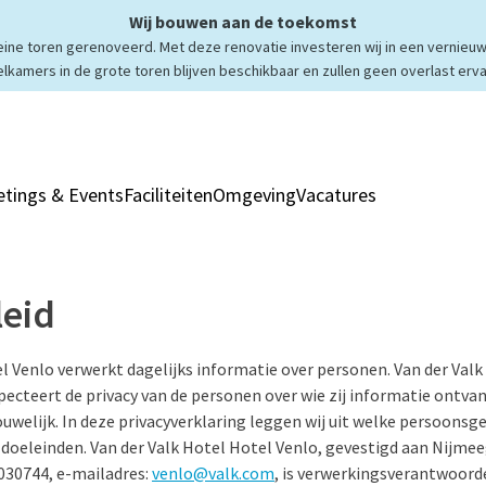
Wij bouwen aan de toekomst
ne toren gerenoveerd. Met deze renovatie investeren wij in een vernieuw
elkamers in de grote toren blijven beschikbaar en zullen geen overlast erva
tings & Events
Faciliteiten
Omgeving
Vacatures
Kamers & Sui
leid
l Venlo verwerkt dagelijks informatie over personen. Van der Valk 
specteert de privacy van de personen over wie zij informatie ontv
ouwelijk. In deze privacyverklaring leggen wij uit welke persoonsg
 doeleinden. Van der Valk Hotel Hotel Venlo, gevestigd aan Nijme
30744, e-mailadres:
venlo@valk.com
, is verwerkingsverantwoorde