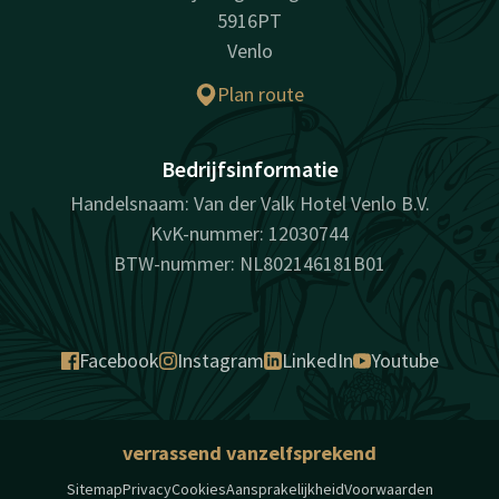
5916PT
Venlo
Plan route
Bedrijfsinformatie
Handelsnaam: Van der Valk Hotel Venlo B.V.
KvK-nummer: 12030744
BTW-nummer: NL802146181B01
Facebook
Instagram
LinkedIn
Youtube
verrassend vanzelfsprekend
Sitemap
Privacy
Cookies
Aansprakelijkheid
Voorwaarden