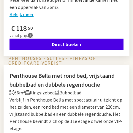
Reserveer dan onze Superior mindervalide kamer met
een oppervlak van 36m2.
Bekijk meer
€
118
50
vanaf
prijs
Direct boeken
PENTHOUSES - SUITES - PINPAS OF
CREDITCARD VEREIST
Penthouse Bella met rond bed, vrijstaand
bubbelbad en dubbele regendouche
66m²
Kingsizebed
Bubbelbad
Verblijf in Penthouse Bella met spectaculair uitzicht op
het zuiden, een rond bed met een diameter van 220cm,
vrijstaand bubbelbad en een dubbele regendouche. Het
Penthouse bevindt zich op de 11e etage ofwel onze VIP-
etage.