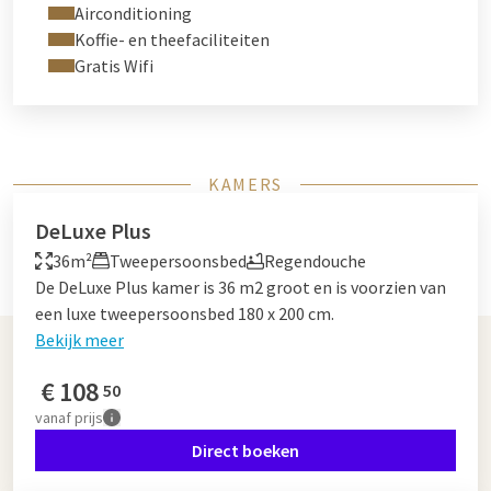
Airconditioning
Koffie- en theefaciliteiten
Gratis Wifi
KAMERS
DeLuxe Plus
36m²
Tweepersoonsbed
Regendouche
De DeLuxe Plus kamer is 36 m2 groot en is voorzien van
een luxe tweepersoonsbed 180 x 200 cm.
Bekijk meer
€
108
50
vanaf
prijs
Direct boeken