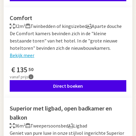
Comfort
32m²
Twinbedden of kingsizebed
Aparte douche
De Comfort kamers bevinden zich in de "kleine
bestaande toren" van het hotel. In de "grote nieuwe
hoteltoren" bevinden zich de nieuwbouwkamers.
Bekijk meer
€
135
50
vanaf
prijs
Direct boeken
Superior met ligbad, open badkamer en
balkon
36m²
Tweepersoonsbed
Ligbad
Geniet van pure luxe in onze stijlvol ingerichte Superior