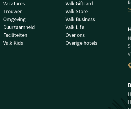
B
Vacatures
Valk Giftcard
Trouwen
Valk Store
Omgeving
Valk Business
Duurzaamheid
Valk Life
H
Faciliteiten
Over ons
N
Valk Kids
Overige hotels
5
V
B
H
H
K
B
N