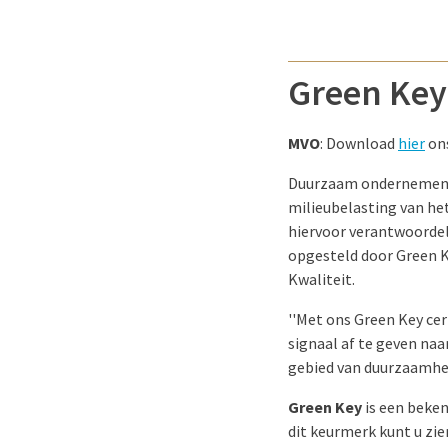
Green Ke
MVO
: Download
hier
ons
Duurzaam ondernemen is 
milieubelasting van he
hiervoor verantwoordelij
opgesteld door Green K
Kwaliteit.
''Met ons Green Key ce
signaal af te geven na
gebied van duurzaamhei
Green Key
is een beken
dit keurmerk kunt u zie