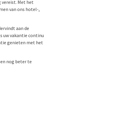
vereist. Met het
amen van ons hotel-,
dervindt aan de
ns uw vakantie continu
ntie genieten met het
 en nog beter te