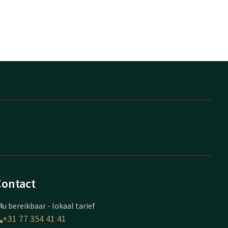
Contact
4u bereikbaar - lokaal tarief
+31 77 354 41 41