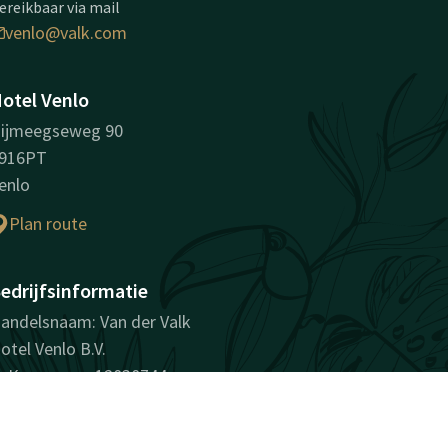
ereikbaar via mail
venlo@valk.com
otel Venlo
ijmeegseweg 90
916PT
enlo
Plan route
edrijfsinformatie
andelsnaam: Van der Valk
otel Venlo B.V.
vK-nummer: 12030744
TW-nummer:
L802146181B01