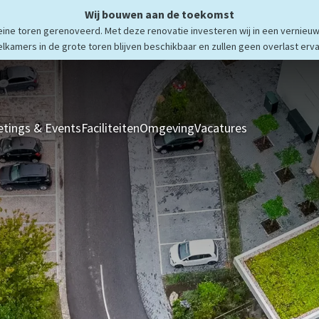
Wij bouwen aan de toekomst
ne toren gerenoveerd. Met deze renovatie investeren wij in een vernieuw
elkamers in de grote toren blijven beschikbaar en zullen geen overlast erva
tings & Events
Faciliteiten
Omgeving
Vacatures
Kamers & Sui