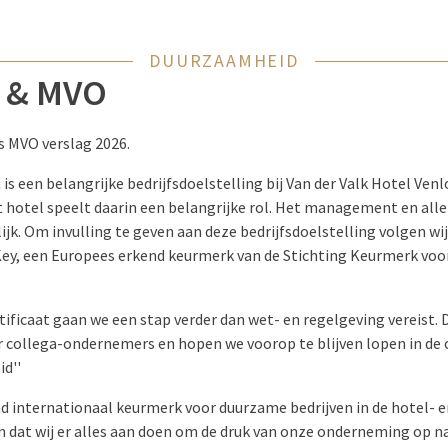
DUURZAAMHEID
y & MVO
 MVO verslag 2026.
een belangrijke bedrijfsdoelstelling bij Van der Valk Hotel Venl
t hotel speelt daarin een belangrijke rol. Het management en all
k. Om invulling te geven aan deze bedrijfsdoelstelling volgen wij d
ey, een Europees erkend keurmerk van de Stichting Keurmerk voor 
rtificaat gaan we een stap verder dan wet- en regelgeving vereist
ar collega-ondernemers en hopen we voorop te blijven lopen in de
d''
d internationaal keurmerk voor duurzame bedrijven in de hotel- e
n dat wij er alles aan doen om de druk van onze onderneming op na