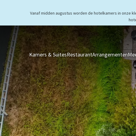
Vanaf midden augustus worden de hotelkamers in onze klei
hot
Kamers & Suites
Restaurant
Arrangementen
Mee