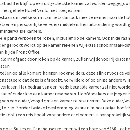
 dat achterblijft op een uitgecheckte kamer zal worden weggegooi
in het gehele Hotel Venlo niet toegestaan.
gestaan om welke vorm van fiets dan ook mee te nemen naar de hot
fietsen en persoonlijke vervoersmiddelen. Een uitzondering word
 mindervalide kamers.
hele pand verboden te roken, inclusief op de kamers. Ook in de r
s er gerookt wordt op de kamer rekenen wij extra schoonmaakkost
 bij de Front Office.
alarm afgaat door roken op de kamer, zullen wij de voorrijkosten
asten.
tel en op alle kamers hangen rookmelders, deze zijn er voor de vei
onstateerd dat deze is afgedekt, verwijderd of op enige andere wij
e verlaten. Het bedrag van een reeds betaalde kamer zal niet word
jaar of ouder kan een kamer reserveren. Hoofdboekers die jonger z
van een ouder/voogd om een kamer te reserveren. Deze ouder/voo
 te zijn. Zonder fysieke toestemming kunnen minderjarige hoof
ie (ook) een reis boekt voor andere deelnemers is aansprakelijk vo
 op onze Suites en Penthouses rekenen wij een borg van €150,- dat e