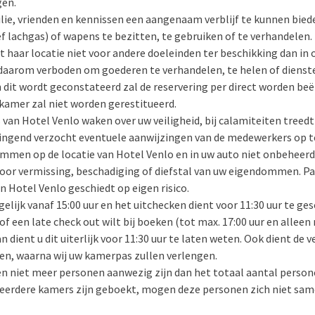
gen.
lie, vrienden en kennissen een aangenaam verblijf te kunnen bied
ief lachgas) of wapens te bezitten, te gebruiken of te verhandelen.
t haar locatie niet voor andere doeleinden ter beschikking dan in o
 daarom verboden om goederen te verhandelen, te helen of dienst
en dit wordt geconstateerd zal de reservering per direct worden be
kamer zal niet worden gerestitueerd.
an Hotel Venlo waken over uw veiligheid, bij calamiteiten treedt
ringend verzocht eventuele aanwijzingen van de medewerkers op t
mmen op de locatie van Hotel Venlo en in uw auto niet onbeheerd 
 voor vermissing, beschadiging of diefstal van uw eigendommen. 
 Hotel Venlo geschiedt op eigen risico.
elijk vanaf 15:00 uur en het uitchecken dient voor 11:30 uur te ges
of een late check out wilt bij boeken (tot max. 17:00 uur en alleen
 dient u dit uiterlijk voor 11:30 uur te laten weten. Ook dient de 
en, waarna wij uw kamerpas zullen verlengen.
 niet meer personen aanwezig zijn dan het totaal aantal perso
 meerdere kamers zijn geboekt, mogen deze personen zich niet s