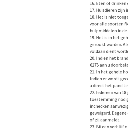
Eten of drinken
Huisdieren zijn 
Het is niet toe
voor alle soorten 
hulpmiddelen in de
Het is in het ge
gerookt worden. Al
voldaan dient worden
Indien het brand
€275 aan u doorbel
In het gehele ho
Indien er wordt gec
u direct het pand t
Iedereen van 18 
toestemming nodig 
inchecken aanwezig
geweigerd. Degene d
of zij aanmeldt.
Bij een verblijf