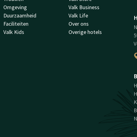
Omgeving
Valk Business
Duurzaamheid
Valk Life
H
Faciliteiten
Over ons
N
Valk Kids
Overige hotels
5
V
B
H
H
K
B
N