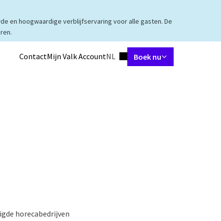
de en hoogwaardige verblijfservaring voor alle gasten. De
ren.
Ingestelde taal
Contact
Mijn Valk Account
NL
Boek nu
tes
Restaurant
Arrangementen
Meetings & Events
Faciliteiten
igde horecabedrijven