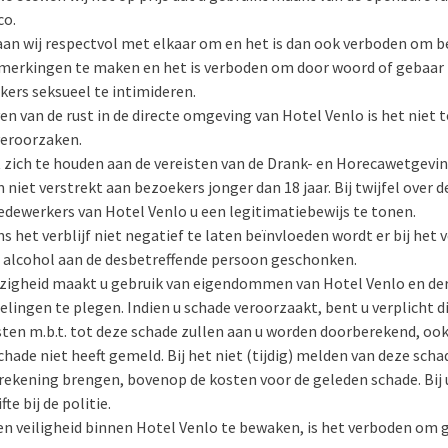
co.
aan wij respectvol met elkaar om en het is dan ook verboden om b
merkingen te maken en het is verboden om door woord of gebaar 
ers seksueel te intimideren.
n van de rust in de directe omgeving van Hotel Venlo is het niet
veroorzaken.
t zich te houden aan de vereisten van de Drank- en Horecawetgev
iet verstrekt aan bezoekers jonger dan 18 jaar. Bij twijfel over de
dewerkers van Hotel Venlo u een legitimatiebewijs te tonen.
ns het verblijf niet negatief te laten beïnvloeden wordt er bij he
alcohol aan de desbetreffende persoon geschonken.
zigheid maakt u gebruik van eigendommen van Hotel Venlo en der
ielingen te plegen. Indien u schade veroorzaakt, bent u verplicht 
osten m.b.t. tot deze schade zullen aan u worden doorberekend, ook 
chade niet heeft gemeld. Bij het niet (tijdig) melden van deze scha
 rekening brengen, bovenop de kosten voor de geleden schade. Bij 
te bij de politie.
en veiligheid binnen Hotel Venlo te bewaken, is het verboden om 