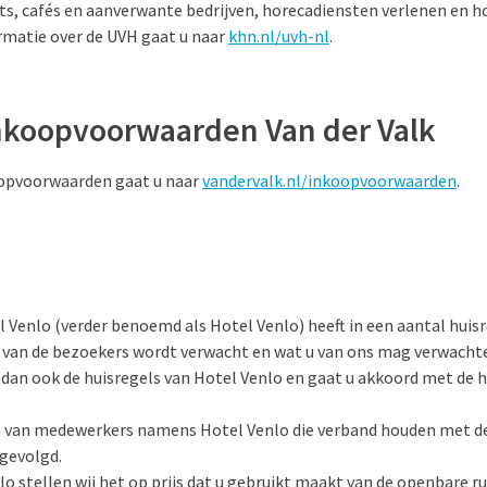
nts, cafés en aanverwante bedrijven, horecadiensten verlenen en
ormatie over de UVH gaat u naar
khn.nl/uvh-nl
.
koopvoorwaarden Van der Valk
opvoorwaarden gaat u naar
vandervalk.nl/inkoopvoorwaarden
.
l Venlo (verder benoemd als Hotel Venlo) heeft in een aantal hui
 van de bezoekers wordt verwacht en wat u van ons mag verwachte
dan ook de huisregels van Hotel Venlo en gaat u akkoord met de h
n van medewerkers namens Hotel Venlo die verband houden met de
pgevolgd.
o stellen wij het op prijs dat u gebruikt maakt van de openbare r