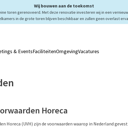
Wij bouwen aan de toekomst
ne toren gerenoveerd. Met deze renovatie investeren wij in een vernieuw
elkamers in de grote toren blijven beschikbaar en zullen geen overlast erva
tings & Events
Faciliteiten
Omgeving
Vacatures
Kamers & Sui
den
oorwaarden Horeca
n Horeca (UVH) zijn de voorwaarden waarop in Nederland gevest