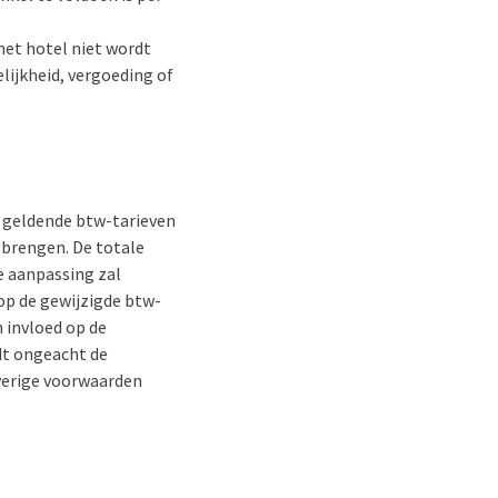
het hotel niet wordt
ijkheid, vergoeding of
e geldende btw-tarieven
 brengen. De totale
e aanpassing zal
op de gewijzigde btw-
n invloed op de
dt ongeacht de
verige voorwaarden