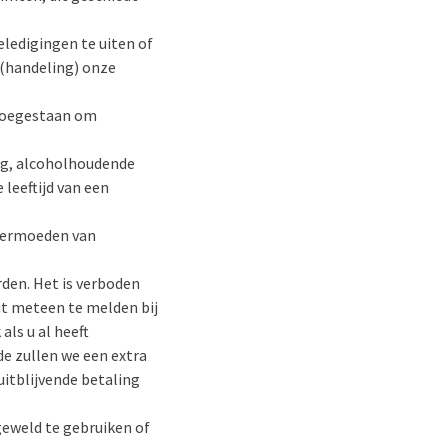
eledigingen te uiten of
(handeling) onze
 toegestaan om
ing, alcoholhoudende
 leeftijd van een
t vermoeden van
den. Het is verboden
dit meteen te melden bij
als u al heeft
de zullen we een extra
uitblijvende betaling
geweld te gebruiken of