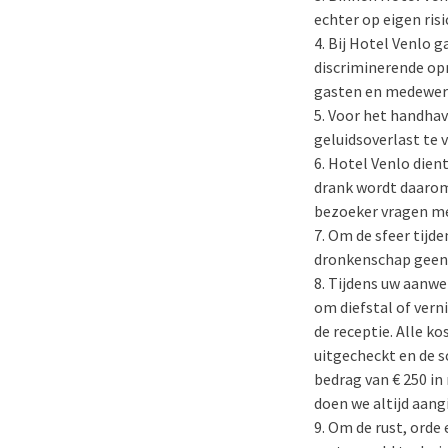
echter op eigen risi
Bij Hotel Venlo g
discriminerende op
gasten en medewerk
Voor het handhave
geluidsoverlast te 
Hotel Venlo dien
drank wordt daarom n
bezoeker vragen me
Om de sfeer tijde
dronkenschap geen 
Tijdens uw aanwe
om diefstal of vern
de receptie. Alle k
uitgecheckt en de s
bedrag van € 250 in
doen we altijd aangif
Om de rust, orde 