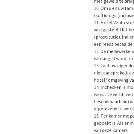
met geweld te drei
Om u en uw fami
(soft)drugs (inclus
Hotel Venlo stel
vastgesteld. Het is
(prostitutie). Indi
een reeds betaalde 
De medewerkers v
werking. U wordt d
Laat uw eigendo
niet aansprakelijk
hotel/ omgeving van
Inchecken is mog
wenst te verblijven 
beschikbaarheid) dan
afgerekend te word
Per kamer mogen
geboekt is. Als er
van deze kamers.