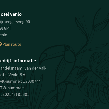
otel Venlo
ijmeegseweg 90
916PT
enlo
Plan route
edrijfsinformatie
andelsnaam: Van der Valk
otel Venlo B.V.
vK-nummer: 12030744
TW-nummer:
L802146181B01