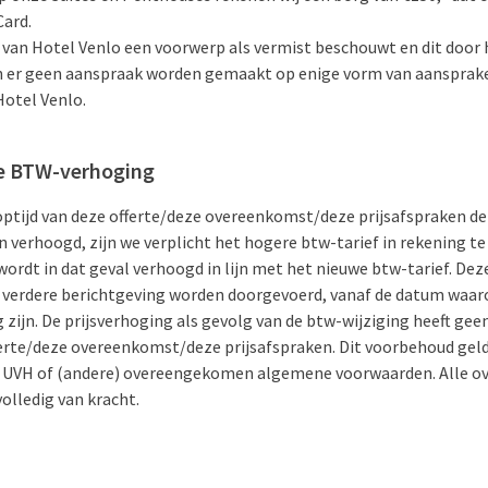
Card.
t van Hotel Venlo een voorwerp als vermist beschouwt en dit door 
 er geen aanspraak worden gemaakt op enige vorm van aansprakel
otel Venlo.
e BTW-verhoging
optijd van deze offerte/deze overeenkomst/deze prijsafspraken d
 verhoogd, zijn we verplicht het hogere btw-tarief in rekening te
ordt in dat geval verhoogd in lijn met het nieuwe btw-tarief. Dez
verdere berichtgeving worden doorgevoerd, vanaf de datum waar
 zijn. De prijsverhoging als gevolg van de btw-wijziging heeft gee
ferte/deze overeenkomst/deze prijsafspraken. Dit voorbehoud gel
de UVH of (andere) overeengekomen algemene voorwaarden. Alle o
volledig van kracht.