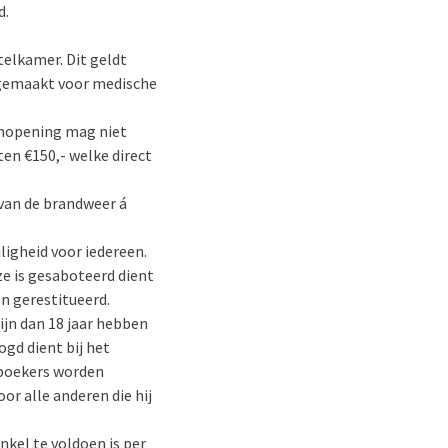
d.
elkamer. Dit geldt
t gemaakt voor medische
aamopening mag niet
en €150,- welke direct
 van de brandweer á
ligheid voor iedereen.
ze is gesaboteerd dient
en gerestitueerd.
ijn dan 18 jaar hebben
gd dient bij het
dboekers worden
or alle anderen die hij
nkel te voldoen is per