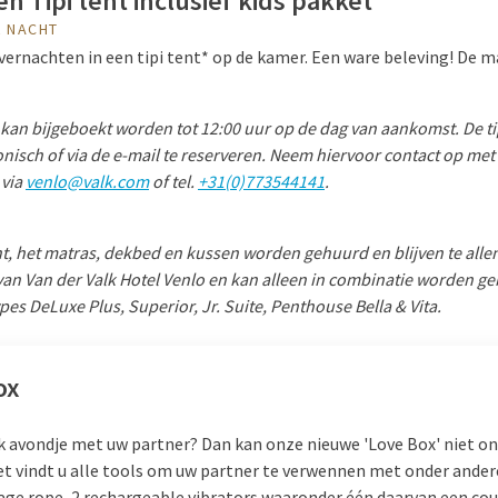
n Tipi tent inclusief kids pakket
R NACHT
ernachten in een tipi tent* op de kamer. Een ware beleving! De ma
t kan bijgeboekt worden tot 12:00 uur op de dag van aankomst. De tip
onisch of via de e-mail te reserveren. Neem hiervoor contact op met
 via
venlo@valk.com
of tel.
+31(0)773544141
.
ent, het matras, dekbed en kussen worden gehuurd en blijven te allen
an Van der Valk Hotel Venlo en kan alleen in combinatie worden g
ypes
DeLuxe Plus, Superior, Jr. Suite, Penthouse Bella & Vita.
ox
jk avondje met uw partner? Dan kan onze nieuwe 'Love Box' niet o
ket vindt u alle tools om uw partner te verwennen met onder ander
age rope, 2 rechargeable vibrators waaronder één daarvan een cou