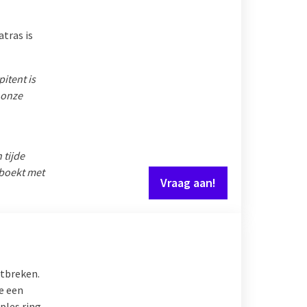
tras is
itent is
 onze
 tijde
eboekt met
Vraag aan!
ntbreken.
e een
ples ring,