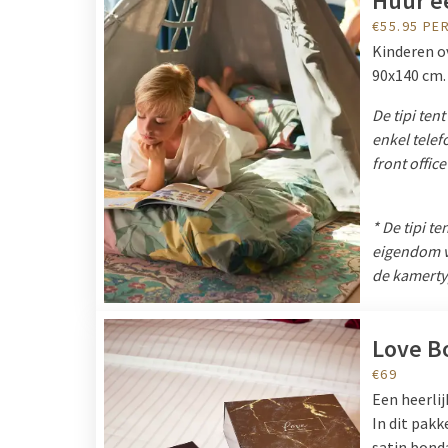
Huur ee
€55.95 PE
Kinderen ov
90x140 cm.
De tipi ten
enkel telef
front office
* De tipi t
eigendom v
de kamert
Love B
€69
Een heerli
In dit pak
satin bond