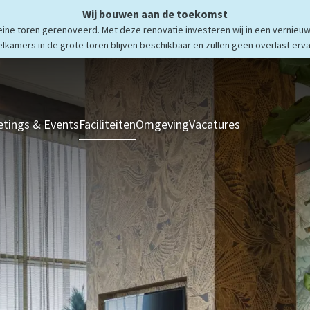
Wij bouwen aan de toekomst
ne toren gerenoveerd. Met deze renovatie investeren wij in een vernieuw
elkamers in de grote toren blijven beschikbaar en zullen geen overlast erva
tings & Events
Faciliteiten
Omgeving
Vacatures
Kamers & Sui