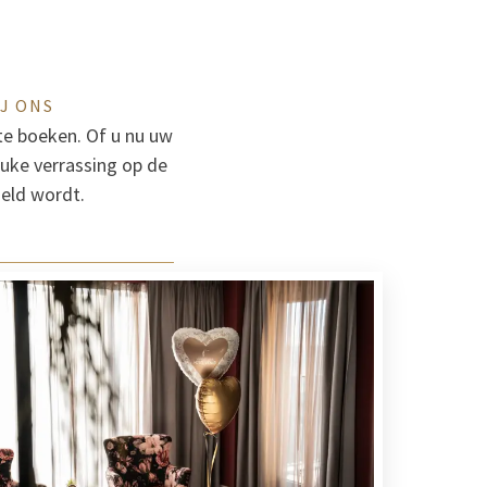
IJ ONS
te boeken. Of u nu uw
euke verrassing op de
geld wordt.