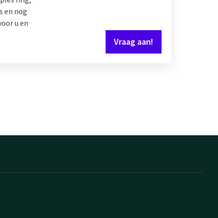
is en nog
voor u en
Vraag aan!