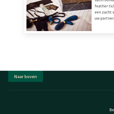
feather tic
een zacht s
uw partner
Naar boven
Be