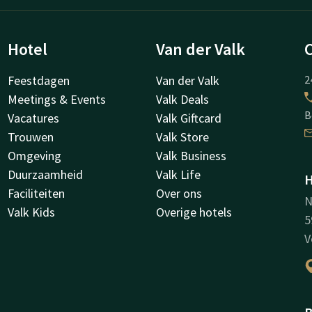
Hotel
Van der Valk
Feestdagen
Van der Valk
2
Meetings & Events
Valk Deals
B
Vacatures
Valk Giftcard
Trouwen
Valk Store
Omgeving
Valk Business
Duurzaamheid
Valk Life
H
Faciliteiten
Over ons
N
Valk Kids
Overige hotels
5
V