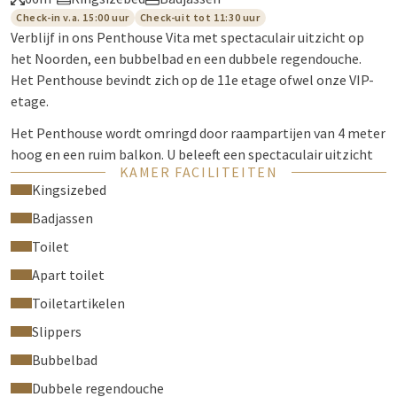
Check-in v.a. 15:00 uur
Check-uit tot 11:30 uur
Verblijf in ons Penthouse Vita met spectaculair uitzicht op
het Noorden, een bubbelbad en een dubbele regendouche.
Het Penthouse bevindt zich op de 11e etage ofwel onze VIP-
etage.
Het Penthouse wordt omringd door raampartijen van 4 meter
hoog en een ruim balkon. U beleeft een spectaculair uitzicht
KAMER FACILITEITEN
over de regio en een extra ruimtelijk gevoel in de kamer. De
Kingsizebed
kamer heeft een luxe tweepersoons boxspring bed en een
totale oppervlakte van maar liefst 66 m2. Het Penthouse van
Badjassen
Van der Valk Hotel Venlo is tevens voorzien van een
Toilet
goedgevulde minibar met verschillende soorten frisdranken,
Apart toilet
wijn en bier, waar u gratis gebruik van mag maken.
Toiletartikelen
Faciliteiten in de kamer zijn onder andere een luxe Espresso
Slippers
koffiemachine, strijkplank & -ijzer en kluis voor een laptop of
andere waardevolle spullen. Al onze kamers hebben een apart
Bubbelbad
toilet. Geniet tevens van alle mogelijkheden van de 2 smart-
Dubbele regendouche