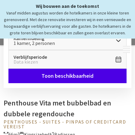
Wij bouwen aan de toekomst
Vanaf midden augustus worden de hotelkamers in onze kleine toren
gerenoveerd. Met deze renovatie investeren wij in een vernieuwde en
hoogwaardige verblijfservaring voor alle gasten. De hotelkamers in de
grote toren blijven beschikbaar en zullen geen overlast ervaren.
Kamerindeling
1 kamer, 2 personen
MENU
Verblijfsperiode
Data kiezen
Toon beschikbaarheid
Penthouse Vita met bubbelbad en
dubbele regendouche
PENTHOUSES - SUITES - PINPAS OF CREDITCARD
VEREIST
66m²
Kingsizebed
Badjassen