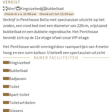
VEREIST
66m²
Kingsizebed
Bubbelbad
Check-in v.a. 15:00 uur
Check-uit tot 11:30 uur
Verblijf in Penthouse Bella met spectaculair uitzicht op het
zuiden, een rond bed met een diameter van 220cm, vrijstaand
bubbelbad en een dubbele regendouche. Het Penthouse
bevindt zich op de 11e etage ofwel onze VIP-etage.
Het Penthouse wordt omringd door raampartijen van 4 meter
hoog en een ruim balkon. U beleeft een spectaculair uitzicht
KAMER FACILITEITEN
vanuit een rond bed. De kamer heeft een totale oppervlakte
Kingsizebed
van maar liefst 66 m2. Het Penthouse van Van der Valk Hotel
Venlo is tevens voorzien van een goedgevulde minibar met
Bubbelbad
verschillende soorten frisdranken, wijn en bier, waar u gratis
Badjassen
gebruik van mag maken.
Toilet
Faciliteiten in de kamer zijn onder andere een luxe Espresso
Apart toilet
koffiemachine, strijkplank & -ijzer en kluis voor een laptop of
Toiletartikelen
andere waardevolle spullen. Al onze kamers hebben een apart
toilet. Geniet tevens van alle mogelijkheden van de 2 smart-
Slippers