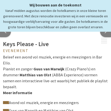
Wij bouwen aan de toekomst
Vanaf midden augustus worden de hotelkamers in onze kleine toren
gerenoveerd. Met deze renovatie investeren wij in een vernieuwde en
hoogwaardige verblijfservaring voor alle gasten. De hotelkamers in de
grote toren blijven beschikbaar en zullen geen overlast ervaren.
MENU
Keys Please - Live
EVENEMENT
Beleef een avond vol muziek, energie en meezingers in Bar
Ello.
Pianist en zanger
Guus van Marwijk
(Crazy Piano’s) en
drummer
Matthias van Olst
(ABBA Experience) vormen
samen een interactieve live-act waarbij het publiek de playlist
bepaalt.
Meer informatie
Van Nederlandstalige klassiekers en 70’s rock tot de nieuwste
hits - alles kan worden aangevraagd.
Avond vol muziek, energie en meezingers
Durft u het aan? Pak de microfoon en zing mee!
Guus van Marwijk en Matthias van Olst