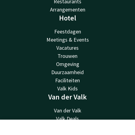
Restaurants
Arrangementen
Hotel
Feestdagen
Meetings & Events
Vacatures
Trouwen
Omgeving
Duurzaamheid
Faciliteiten
Valk Kids
Van der Valk
Van der Valk
Valk Deals
Valk Giftcard
Contact
Account
NL
Valk Store