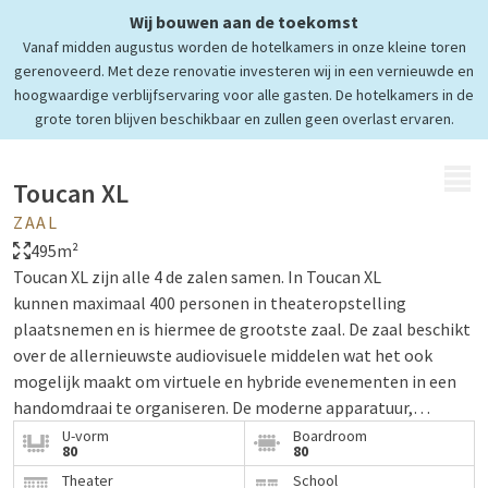
Wij bouwen aan de toekomst
Vanaf midden augustus worden de hotelkamers in onze kleine toren
gerenoveerd. Met deze renovatie investeren wij in een vernieuwde en
hoogwaardige verblijfservaring voor alle gasten. De hotelkamers in de
grote toren blijven beschikbaar en zullen geen overlast ervaren.
MENU
Toucan XL
ZAAL
495m²
Toucan XL zijn alle 4 de zalen samen. In Toucan XL
kunnen maximaal 400 personen in theateropstelling
plaatsnemen en is hiermee de grootste zaal. De zaal beschikt
over de allernieuwste audiovisuele middelen wat het ook
mogelijk maakt om virtuele en hybride evenementen in een
handomdraai te organiseren. De moderne apparatuur,
verlichting, zonwering en airconditioning is te bedienen
U-vorm
Boardroom
80
80
vanuit de zaal. Ideaal voor congressen,
Theater
School
personeelsbijeenkomsten, netwerkevenementen, beurzen,