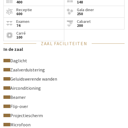
400
148
lezingen, exposities en feesten.
Receptie
Gala diner
600
250
Examen
Cabaret
74
200
Carré
100
ZAAL FACILITEITEN
In de zaal
Daglicht
Zaalverduistering
Geluidswerende wanden
Airconditioning
Beamer
Flip-over
Projectiescherm
Microfoon