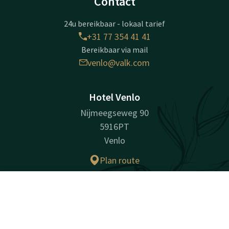
Contact
24u bereikbaar - lokaal tarief
+31 77 354 41 41
Bereikbaar via mail
venlo@valk.com
Hotel Venlo
Nijmeegseweg 90
5916PT
Venlo
Plan route
Bedrijfsinformatie
Contact
Account
NL
Handelsnaam: Van der Valk Hotel Venlo B.V.
Boek nu
KvK-nummer: 12030744