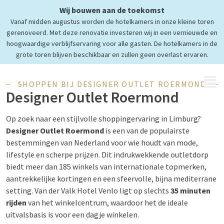
Wij bouwen aan de toekomst
Shoppen bij
Vanaf midden augustus worden de hotelkamers in onze kleine toren
Designer Outlet Roermond
gerenoveerd. Met deze renovatie investeren wij in een vernieuwde en
hoogwaardige verblijfservaring voor alle gasten. De hotelkamers in de
grote toren blijven beschikbaar en zullen geen overlast ervaren.
MENU
SHOPPEN BIJ DESIGNER OUTLET ROERMOND
Designer Outlet Roermond
Op zoek naar een stijlvolle shoppingervaring in Limburg?
Designer Outlet Roermond
is een van de populairste
bestemmingen van Nederland voor wie houdt van mode,
lifestyle en scherpe prijzen. Dit indrukwekkende outletdorp
biedt meer dan 185 winkels van internationale topmerken,
aantrekkelijke kortingen en een sfeervolle, bijna mediterrane
setting. Van der Valk Hotel Venlo ligt op slechts
35 minuten
rijden
van het winkelcentrum, waardoor het de ideale
uitvalsbasis is voor een dagje winkelen.