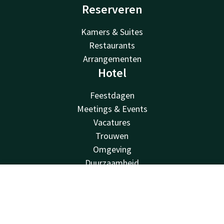
Reserveren
Kamers & Suites
Restaurants
Arrangementen
Hotel
Feestdagen
Meetings & Events
Vacatures
Trouwen
Omgeving
Duurzaamheid
Faciliteiten
Contact
Account
NL
Valk Kids
Van der Valk
Boek nu