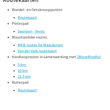
Wandel- en fietsknooppunten
Routekaart
Pieterpad
Swolgen - Venlo
Mountainbike routes:
MKB routes De Maasduinen
Van der Valk routekaart
Hardlooproutes in samenwerking met
2MoveMindful
:
5 km
10 km
21,5 km
Ruiterpad
Routekaart