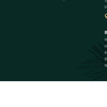
5
V
B
H
H
K
B
N
Facebook
Instagram
LinkedIn
Youtube
antie
Acties