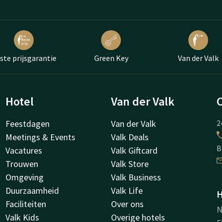
ste prijsgarantie
Green Key
Van der Valk
Hotel
Van der Valk
Feestdagen
Van der Valk
2
Meetings & Events
Valk Deals
B
Vacatures
Valk Giftcard
Trouwen
Valk Store
Omgeving
Valk Business
Duurzaamheid
Valk Life
H
Faciliteiten
Over ons
N
Valk Kids
Overige hotels