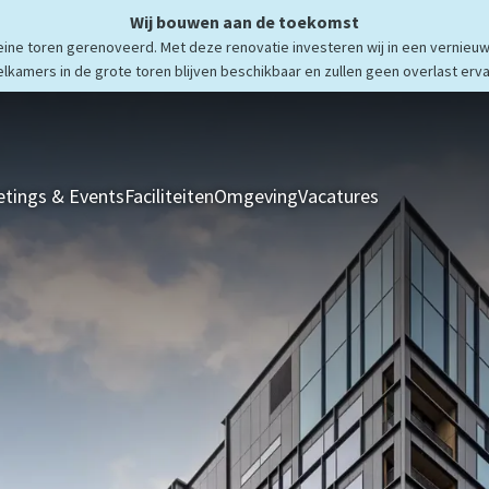
Wij bouwen aan de toekomst
ne toren gerenoveerd. Met deze renovatie investeren wij in een vernieuw
elkamers in de grote toren blijven beschikbaar en zullen geen overlast erva
tings & Events
Faciliteiten
Omgeving
Vacatures
Kamers & Sui