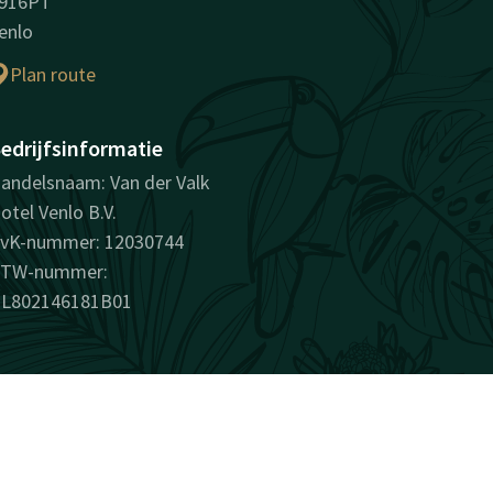
916PT
enlo
Plan route
edrijfsinformatie
andelsnaam: Van der Valk
otel Venlo B.V.
vK-nummer: 12030744
TW-nummer:
L802146181B01
verrassend vanzelfsprekend