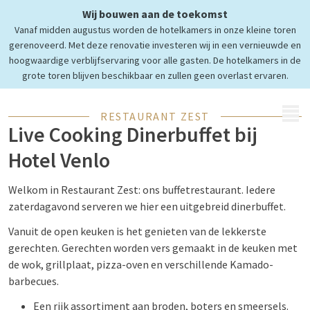
Wij bouwen aan de toekomst
Kom genieten bij ons
Vanaf midden augustus worden de hotelkamers in onze kleine toren
Live Cooking Dinerbuffet
gerenoveerd. Met deze renovatie investeren wij in een vernieuwde en
hoogwaardige verblijfservaring voor alle gasten. De hotelkamers in de
grote toren blijven beschikbaar en zullen geen overlast ervaren.
MENU
RESTAURANT ZEST
Live Cooking Dinerbuffet bij
Hotel Venlo
Welkom in Restaurant Zest: ons buffetrestaurant. Iedere
zaterdagavond serveren we hier een uitgebreid dinerbuffet.
Vanuit de open keuken is het genieten van de lekkerste
gerechten. Gerechten worden vers gemaakt in de keuken met
de wok, grillplaat, pizza-oven en verschillende Kamado-
barbecues.
Een rijk assortiment aan broden, boters en smeersels.