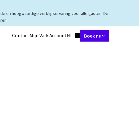
de en hoogwaardige verblijfservaring voor alle gasten. De
ren.
Ingestelde taal
Contact
Mijn Valk Account
NL
Boek nu
tes
Restaurant
Arrangementen
Meetings & Events
Faciliteiten