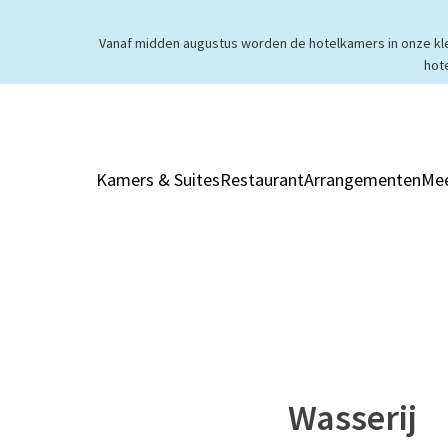
Vanaf midden augustus worden de hotelkamers in onze klei
hot
Kamers & Suites
Restaurant
Arrangementen
Mee
Wasserij