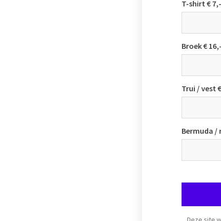
T-shirt € 7,
Broek € 16,
Trui / vest 
Bermuda / r
Deze site 