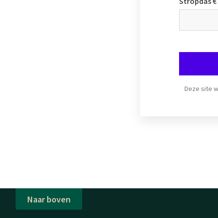
Stropdas € 
Deze site 
Naar boven