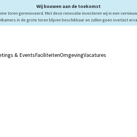
Wij bouwen aan de toekomst
ne toren gerenoveerd. Met deze renovatie investeren wij in een vernieuw
elkamers in de grote toren blijven beschikbaar en zullen geen overlast erva
tings & Events
Faciliteiten
Omgeving
Vacatures
Kamers & Sui