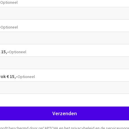
-
Optioneel
-
Optioneel
€ 15,-
Optioneel
ok € 15,-
Optioneel
Verzenden
wordt beschermd door reCAPTCHA en het
privacybeleid
en de
servicevoor