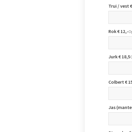
Trui / vest 
Rok € 12,-
O
Jurk € 18,5
Colbert € 1
Jas (mantel