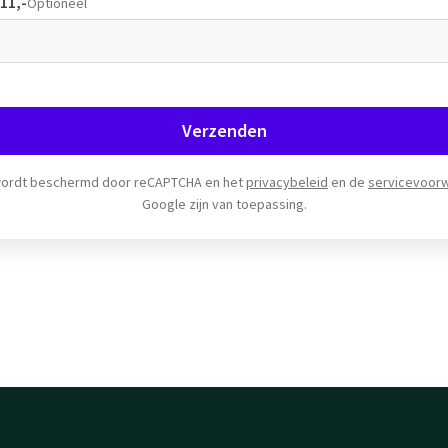
11,-
Optioneel
Verzenden
wordt beschermd door reCAPTCHA en het
privacybeleid
en de
servicevoor
Google zijn van toepassing.