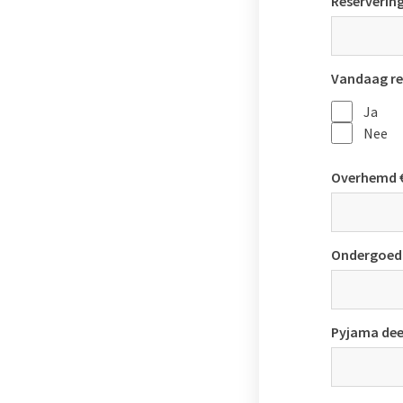
Reserveri
Vandaag re
Ja
Nee
Overhemd €
Ondergoed 
Pyjama deel