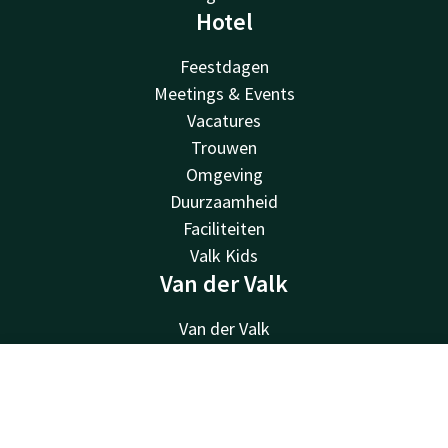
Hotel
Feestdagen
Meetings & Events
Vacatures
Trouwen
Omgeving
Duurzaamheid
Faciliteiten
Valk Kids
Van der Valk
Van der Valk
Valk Deals
Valk Giftcard
Contact
Account
NL
Valk Store
Boek nu
Valk Business