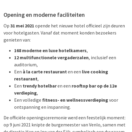
Opening en moderne faciliteiten
Op
31 mei 2021
opende het nieuwe hotel officieel zijn deuren
voor hotelgasten. Vanaf dat moment konden bezoekers
genieten van:
168 moderne en luxe hotelkamers
,
12 multifunctionele vergaderzalen
, inclusief een
auditorium,
Een
à la carte restaurant
en een
live cooking
restaurant
,
Een
trendy hotelbar
en een
rooftop bar op de 12e
verdieping
,
Een volledige
fitness- en wellnessverdieping
voor
ontspanning en inspanning.
De officiële openingsceremonie werd een feestelijk moment:
op 9 juni 2021 knipte de burgemeester van Venlo, samen met
de directie Han en Ine van der Eijk, symbolisch een duurzaam