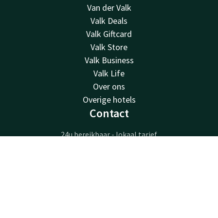
Van der Valk
Valk Deals
Valk Giftcard
Valk Store
Valk Business
Valk Life
Over ons
Overige hotels
Contact
24u bereikbaar - lokaal tarief
+31 77 354 41 41
Contact
Account
NL
Bereikbaar via mail
venlo@valk.com
Boek nu
Hotel Venlo