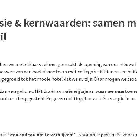
isie & kernwaarden: samen 
il
ben we met elkaar veel meegemaakt: de opening van ons nieuwe h
ouwen van een heel nieuw team met collega’s uit binnen- en buiten
e gegroeid tot het mooie hotel dat we nu zijn. Daar mogen we trots
 dan een gebouw. Het draait om
wie wij zijn
en
waar we naartoe w
arden scherp gesteld. Ze geven richting, houvast én energie in ons
o is
“een cadeau om te verblijven”
– voor onze gasten én voor o