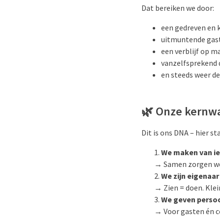
Dat bereiken we door:
een gedreven en k
uitmuntende gastv
een verblijf op m
vanzelfsprekend 
en steeds weer de 
🌿
Onze kernw
Dit is ons DNA – hier st
We maken van i
→ Samen zorgen we 
We zijn eigenaar
→ Zien = doen. Klei
We geven persoo
→ Voor gasten én co