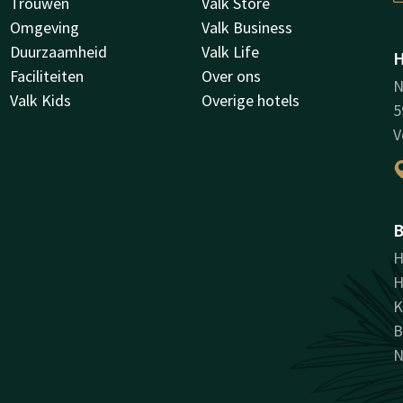
Trouwen
Valk Store
Omgeving
Valk Business
Duurzaamheid
Valk Life
H
Faciliteiten
Over ons
N
Valk Kids
Overige hotels
5
V
B
H
H
K
B
N