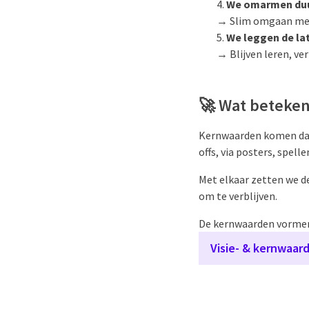
We omarmen du
→ Slim omgaan met a
We leggen de la
→ Blijven leren, ve
🚀
Wat betekent
Kernwaarden komen dagel
offs, via posters, spell
Met elkaar zetten we d
om te verblijven.
De kernwaarden vormen 
Visie- & kernwaar