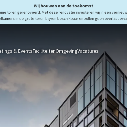
Wij bouwen aan de toekomst
ne toren gerenoveerd. Met deze renovatie investeren wij in een vernieuw
elkamers in de grote toren blijven beschikbaar en zullen geen overlast erva
tings & Events
Faciliteiten
Omgeving
Vacatures
Kamers & Sui