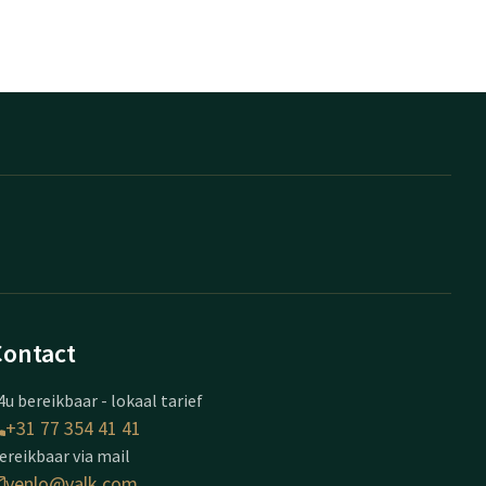
Contact
4u bereikbaar - lokaal tarief
+31 77 354 41 41
ereikbaar via mail
venlo@valk.com