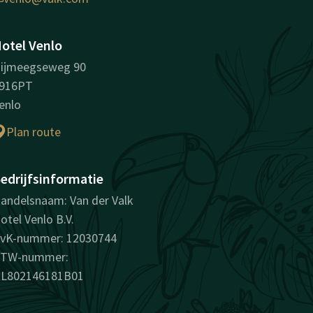
otel Venlo
ijmeegseweg 90
916PT
enlo
Plan route
edrijfsinformatie
andelsnaam: Van der Valk
otel Venlo B.V.
vK-nummer: 12030744
TW-nummer:
L802146181B01